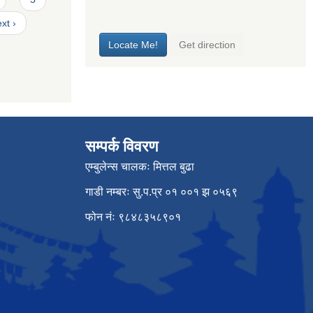
xt ›
सम्पर्क विवरण
एम्बुलेन्स चालकः मित्तल बुढा
गाडी नम्बरः सु.प.प्र ०१ ००१ झ ०५६९
फोन नंः ९८४८३५८९०१