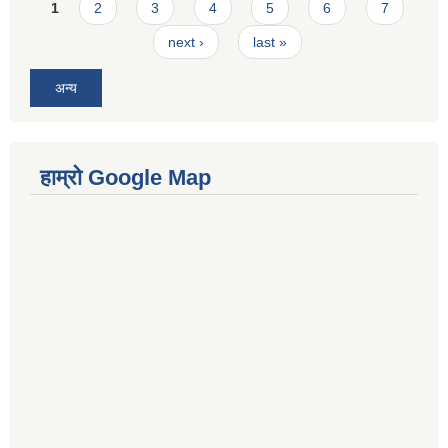
Pages
1
2
3
4
5
6
7
next ›
last »
अन्य
हाम्रो Google Map