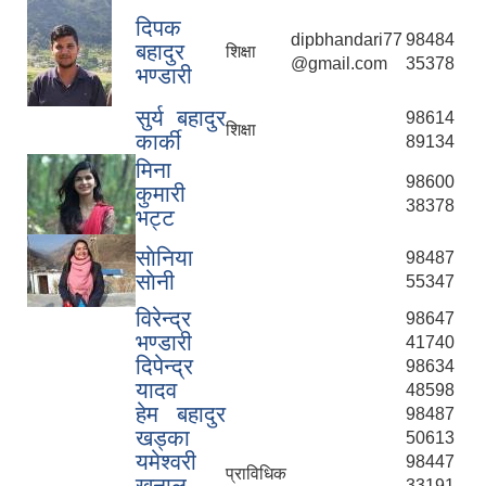
दिपक
dipbhandari77
98484
बहादुर
शिक्षा
@gmail.com
35378
भण्डारी
सुर्य बहादुर
98614
शिक्षा
कार्की
89134
मिना
98600
कुमारी
38378
भट्ट
साेनिया
98487
साेनी
55347
विरेन्द्र
98647
भण्डारी
41740
दिपेन्द्र
98634
यादव
48598
हेम बहादुर
98487
खड्का
50613
यमेश्वरी
98447
प्राविधिक
खनाल
33191