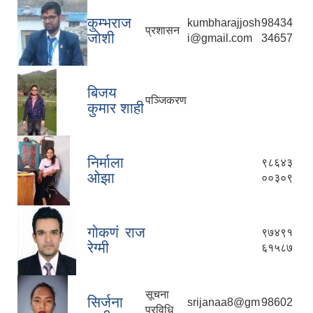
कुम्भराज
kumbharajjosh
98434
प्रशासन
जोशी
i@gmail.com
34657
बिजय
पञ्जिकरण
कुमार शाही
निर्माला
९८६४३
ओझा
००३०९
गोकणं राज
९७४९१
रेग्मी
६१५८७
सूचना
सिर्जना
srijanaa8@gm
98602
प्रविधि