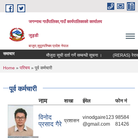
Skip to main content
जगन्नाथ गाउँपालिका,गाउँ कार्यपालिकाको कार्यालय
जुड्डी
बाजुरा,सुदूरपश्चिम प्रदेश नेपाल
समाचार
मौजुदा सूची दर्ता गर्ने सम्बन्धी सूचना ।
(RERAS) रेरास परि
You are here
Home
»
परिचय
» पूर्व कर्मचारी
पूर्व कर्मचारी
नाम
शाखा
ईमेल
फोन नं
विनोद
vinodgaire123
98584
प्रशासन
प्रसाद गैरे
@gmail.com
81426