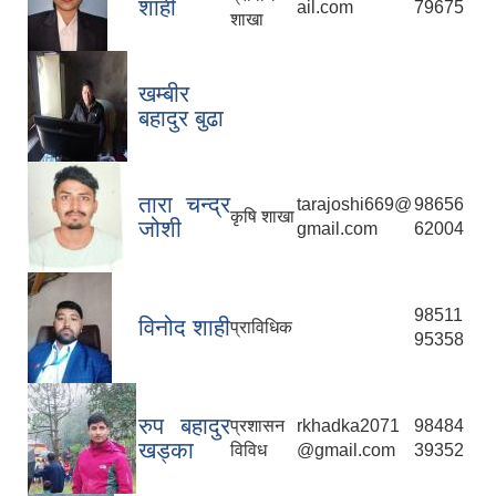
शाही
ail.com
79675
शाखा
खम्बीर
बहादुर बुढा
तारा चन्द्र
tarajoshi669@
98656
कृषि शाखा
जोशी
gmail.com
62004
98511
विनोद शाही
प्राविधिक
95358
रुप बहादुर
प्रशासन
rkhadka2071
98484
खड्का
विविध
@gmail.com
39352