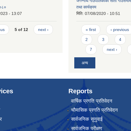
जगन्नाथ गाउँपालिकाको साताैँ गाँउसभामा
२०८०
तथा कार्यक्रम
2023 - 13:07
मिति:
07/08/2020 - 10:51
Pages
ous
5 of 12
next ›
« first
‹ previous
2
3
4
7
next ›
अन्य
ices
Reports
वार्षिक प्रगति प्रतिवेदन
ा
चौमासिक प्रगति प्रतिवेदन
र
सार्वजनिक सुनुवाई
सार्वजनिक परीक्षण