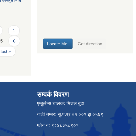
 प्रस्तुत निति
1
5
6
last »
सम्पर्क विवरण
एम्बुलेन्स चालकः मित्तल बुढा
गाडी नम्बरः सु.प.प्र ०१ ००१ झ ०५६९
फोन नंः ९८४८३५८९०१