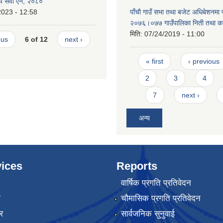
थ्य सेवा ऐन, २०८०
2023 - 12:58
पाँचाै गाउँ सभा तथा बजेट अधिबेशनमा
२०७६।०७७ गाउँपालिका निती तथा कार
मिति:
07/24/2019 - 11:00
ous
6 of 12
next ›
Pages
« first
‹ previous
2
3
4
7
next ›
अन्य
ices
Reports
वार्षिक प्रगति प्रतिवेदन
ा
चौमासिक प्रगति प्रतिवेदन
र
सार्वजनिक सुनुवाई