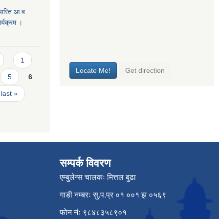
 पारित आ.ब
्यक्रम ।
1
5
6
last »
सम्पर्क विवरण
एम्बुलेन्स चालकः मित्तल बुढा
गाडी नम्बरः सु.प.प्र ०१ ००१ झ ०५६९
फोन नंः ९८४८३५८९०१